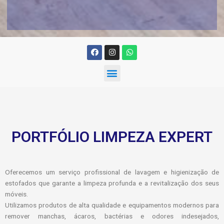
F
I
W
a
n
h
c
s
a
M
e
t
t
b
a
s
e
o
g
a
n
o
r
p
k
a
p
u
m
PORTFÓLIO LIMPEZA EXPERT
Oferecemos um serviço profissional de lavagem e higienização de
estofados que garante a limpeza profunda e a revitalização dos seus
móveis.
Utilizamos produtos de alta qualidade e equipamentos modernos para
remover manchas, ácaros, bactérias e odores indesejados,